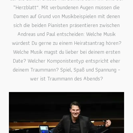
„Herzblatt“. Mit verbundenen Augen müssen die
Damen auf Grund von Musikbeispielen mit denen
sich die beiden Pianisten präsentieren zwischen
Andreas und Paul entscheiden: Welche Musik
würdest Du gerne zu einem Heiratsantrag hören?
Welche Musik magst du lieber bei deinem ersten
Date? Welcher Komponistentyp entspricht eher
deinem Traummann? Spiel, Spaß und Spannung –
wer ist Traummann des Abends?