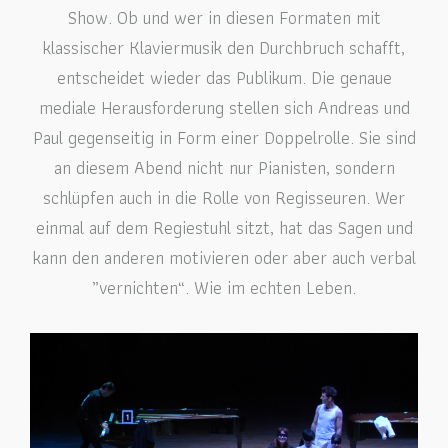
Show. Ob und wer in diesen Formaten mit
klassischer Klaviermusik den Durchbruch schafft,
entscheidet wieder das Publikum. Die genaue
mediale Herausforderung stellen sich Andreas und
Paul gegenseitig in Form einer Doppelrolle. Sie sind
an diesem Abend nicht nur Pianisten, sondern
schlüpfen auch in die Rolle von Regisseuren. Wer
einmal auf dem Regiestuhl sitzt, hat das Sagen und
kann den anderen motivieren oder aber auch verbal
„vernichten“. Wie im echten Leben.